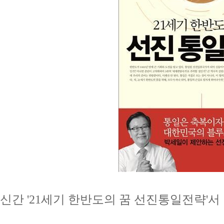
신간 '21세기 한반도의 꿈 선진통일전략'서