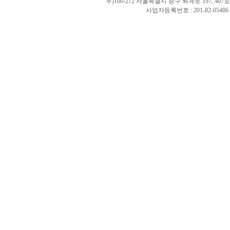
우)100-272 서울특별시 중구 퇴계로 197, 40
사업자등록번호 : 201-82-0548