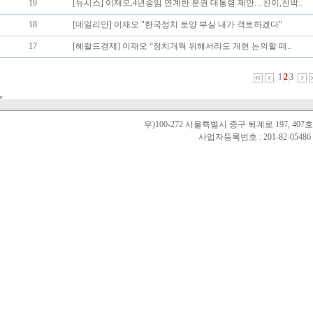
19
[뉴시스] 이재오,4년중임 연계한 분권 대통령 제안…친이,친박..
18
[데일리안] 이재오 "한국정치 토양 부실 내가 객토하겠다"
17
[헤럴드경제] 이재오 “정치개혁 위해서라도 개헌 논의할 때..
1
|
2
|
3
우)100-272 서울특별시 중구 퇴계로 197, 40
사업자등록번호 : 201-82-0548