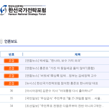
번호
제목
[연합뉴스] 박세일, "한나라, 보수 가치 파괴"
[연합뉴스] 홍준표 "가진 자 동일세금 옳지 않아"(종합)
[연합뉴스] `버핏세' 韓상륙 임박…정부는 감세정책 고수
[뉴시스] 한선국가전략포럼 참석한 홍준표 한나라당 대표
36
[아시아경제] 김문수 지사 "이대통령 다시 출마하나?"
35
[국민일보] ‘무상급식’ 주민투표 7월 25·26일쯤 발의… 서울..
34
[조선일보] "주민투표 전쟁은 다음주부터 찬반 아니라 2개안 ..