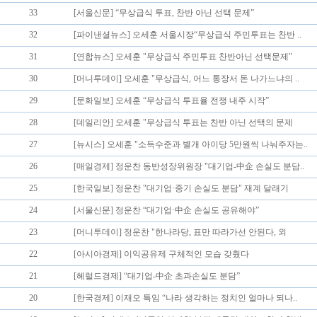
33
[서울신문] “무상급식 투표, 찬반 아닌 선택 문제”
32
[파이낸셜뉴스] 오세훈 서울시장“무상급식 주민투표는 찬반 ..
31
[연합뉴스] 오세훈 "무상급식 주민투표 찬반아닌 선택문제"
30
[머니투데이] 오세훈 "무상급식, 어느 통장서 돈 나가느냐의 ..
29
[문화일보] 오세훈 “무상급식 투표율 전쟁 내주 시작”
28
[데일리안] 오세훈 "무상급식 투표는 찬반 아닌 선택의 문제
27
[뉴시스] 오세훈 "소득수준과 별개 아이당 5만원씩 나눠주자는..
26
[매일경제] 정운찬 동반성장위원장 "대기업-中企 손실도 분담..
25
[한국일보] 정운찬 "대기업·중기 손실도 분담" 재계 달래기
24
[서울신문] 정운찬 “대기업·中企 손실도 공유해야”
23
[머니투데이] 정운찬 "한나라당, 표만 따라가선 안된다, 외
22
[아시아경제] 이익공유제 구체적인 모습 갖췄다
21
[헤럴드경제] “대기업-中企 초과손실도 분담”
20
[한국경제] 이재오 특임 “나라 생각하는 정치인 얼마나 되나..